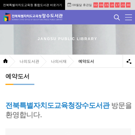
전북특별자치도교육청 통합도서관 바로가기
08월달 휴관일
02
09
15
16
17
23
30
JANGSU PUBLIC LIBRARY
나의도서관
나의서재
예약도서
예약도서
전북특별자치도교육청장수도서관
방문을
환영합니다.