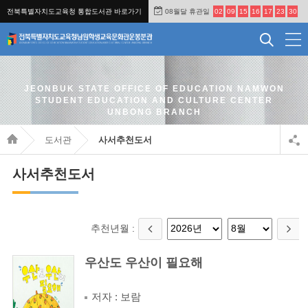
전북특별자치도교육청 통합도서관 바로가기
08월달 휴관일
02
09
15
16
17
23
30
JEONBUK STATE OFFICE OF EDUCATION NAMWON
STUDENT EDUCATION AND CULTURE CENTER
UNBONG BRANCH
도서관
사서추천도서
사서추천도서
추천년월 :
우산도 우산이 필요해
저자 : 보람