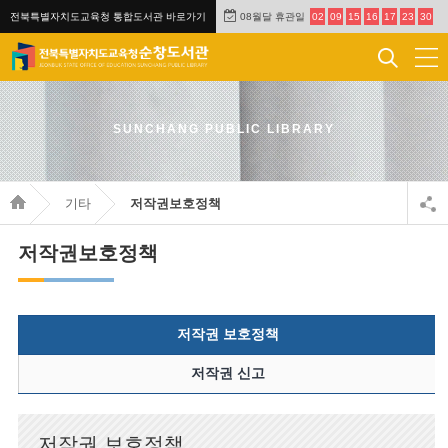
전북특별자치도교육청 통합도서관 바로가기
08월달 휴관일
02
09
15
16
17
23
30
SUNCHANG PUBLIC LIBRARY
기타
저작권보호정책
저작권보호정책
저작권 보호정책
저작권 신고
저작권 보호정책