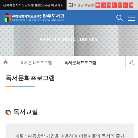
전북특별자치도교육청 통합도서관 바로가기
08월달 휴관일
02
09
15
16
17
23
30
WANJU PUBLIC LIBRARY
독서문화프로그램
독서문화프로그램
독서문화프로그램
독서교실
겨울ㆍ여름방학 기간을 이용하여 어린이들이 독서의 즐거