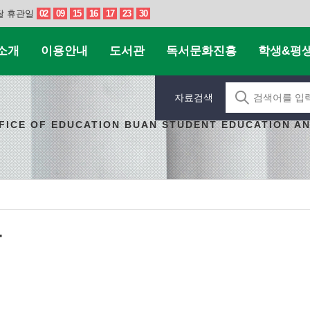
달 휴관일
02
09
15
16
17
23
30
소개
이용안내
도서관
독서문화진흥
학생&평
자료검색
FICE OF EDUCATION BUAN STUDENT EDUCATION A
관