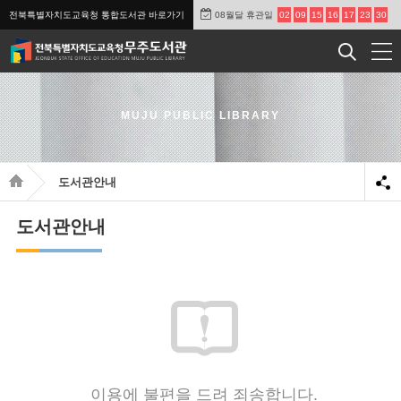
전북특별자치도교육청 통합도서관 바로가기
08월달 휴관일
02
09
15
16
17
23
30
MUJU PUBLIC LIBRARY
도서관안내
도서관안내
이용에 불편을 드려 죄송합니다.