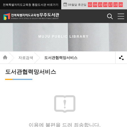
전북특별자치도교육청 통합도서관 바로가기
08월달 휴관일
02
09
15
16
17
23
30
MUJU PUBLIC LIBRARY
자료검색
도서관협력망서비스
도서관협력망서비스
이용에 불편을 드려 죄송합니다.