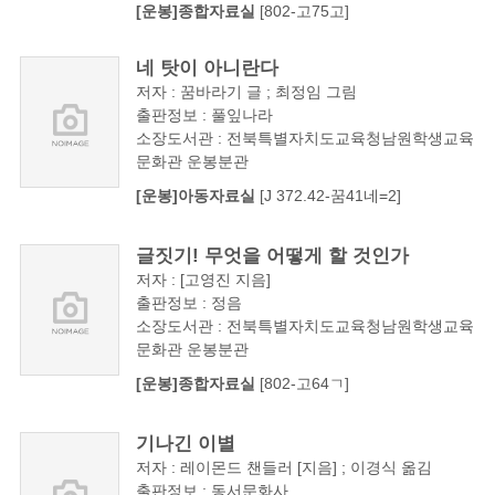
[운봉]종합자료실
[802-고75고]
네 탓이 아니란다
저자 : 꿈바라기 글 ; 최정임 그림
출판정보 : 풀잎나라
소장도서관 : 전북특별자치도교육청남원학생교육
문화관 운봉분관
[운봉]아동자료실
[J 372.42-꿈41네=2]
글짓기! 무엇을 어떻게 할 것인가
저자 : [고영진 지음]
출판정보 : 정음
소장도서관 : 전북특별자치도교육청남원학생교육
문화관 운봉분관
[운봉]종합자료실
[802-고64ㄱ]
기나긴 이별
저자 : 레이몬드 챈들러 [지음] ; 이경식 옮김
출판정보 : 동서문화사