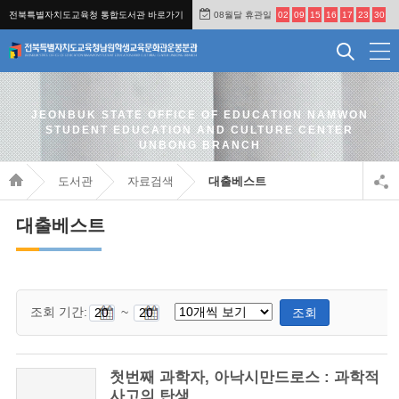
전북특별자치도교육청 통합도서관 바로가기
08월달 휴관일
02
09
15
16
17
23
30
JEONBUK STATE OFFICE OF EDUCATION NAMWON
STUDENT EDUCATION AND CULTURE CENTER
UNBONG BRANCH
도서관
자료검색
대출베스트
대출베스트
조회 기간:
~
조회
첫번째 과학자, 아낙시만드로스 : 과학적
사고의 탄생