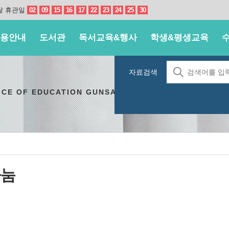
달 휴관일
02
09
15
16
17
22
23
24
25
30
용안내
도서관
독서교육&행사
학생&평생교육
자료검색
ICE OF EDUCATION GUNSAN STUDENT EDUCATION 
나눔