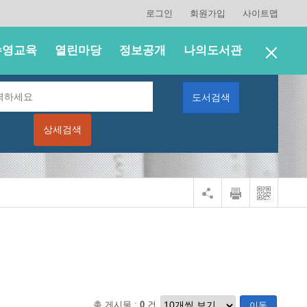
로그인
회원가입
사이트맵
수영교육
열린마당
정보공개
나의도서관
도서검색
AND CULTURE CENTER
상세검색
총 게시물 :
0
건
이동