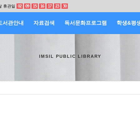
달 휴관일
02
09
15
16
17
23
30
도서관안내
자료검색
독서문화프로그램
학생&평
IMSIL PUBLIC LIBRARY