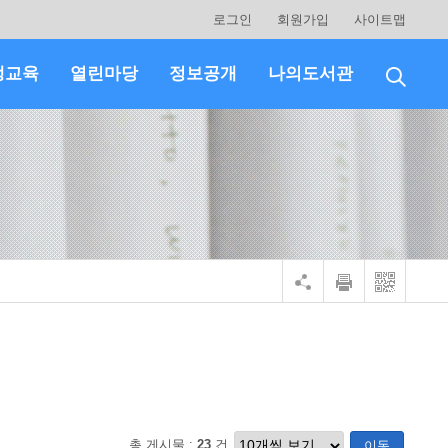
로그인
회원가입
사이트맵
생교육
열린마당
정보공개
나의도서관
총 게시물 :
23
건
이동