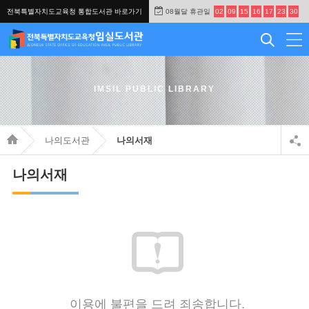
전북특별자치도교육청 통합도서관 바로가기
08월달 휴관일
02
09
15
16
17
23
30
IMSIL PUBLIC LIBRARY
나의도서관
나의서재
나의서재
이용에 불편을 드려 죄송합니다.