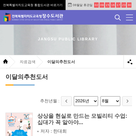
전북특별자치도교육청 통합도서관 바로가기
08월달 휴관일
02
09
15
16
17
23
30
JANGSU PUBLIC LIBRARY
자료검색
이달의추천도서
이달의추천도서
추천년월 :
상상을 현실로 만드는 모빌리티 수업:
십대가 꼭 알아야...
저자 : 한대희