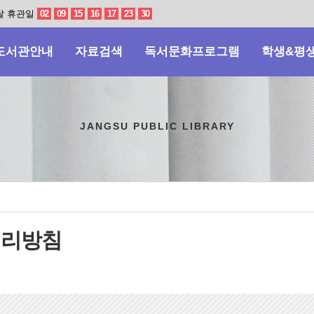
달 휴관일
02
09
15
16
17
23
30
도서관안내
자료검색
독서문화프로그램
학생&평
JANGSU PUBLIC LIBRARY
처리방침