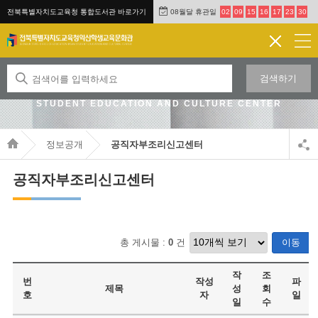
전북특별자치도교육청 통합도서관 바로가기
08월달 휴관일
02
09
15
16
17
23
30
검색하기
JEONBUK STATE OFFICE OF EDUCATION IKSAN
STUDENT EDUCATION AND CULTURE CENTER
정보공개
공직자부조리신고센터
공직자부조리신고센터
총 게시물 :
0
건
이동
작
조
번
작성
파
제목
성
회
호
자
일
일
수