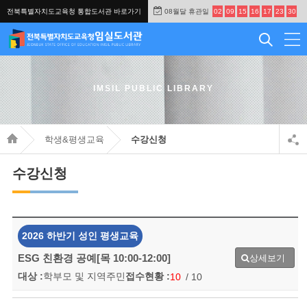
전북특별자치도교육청 통합도서관 바로가기
08월달 휴관일
02
09
15
16
17
23
30
IMSIL PUBLIC LIBRARY
학생&평생교육
수강신청
수강신청
2026 하반기 성인 평생교육
ESG 친환경 공예[목 10:00-12:00]
상세보기
대상 :
학부모 및 지역주민
접수현황 :
10
/ 10