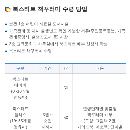
북스타트 책꾸러미 수령 방법
본관 1층 어린이 자료실 도서대출
가족관계 및 자녀 출생년도 확인 가능한 서류(주민등록등본, 가족
관계증명서, 출생신고서 등) 지참
3층 교육문화과 사무실에서 북스타트 배부 신청서 작성
북스타트 책꾸러미 수령
구분
기간
대상
내용
북스타트
베이비
50
(0~18개월
영유아)
북스타트
연령단계별 맞춤형
플러스
3월 ~
책꾸러미 배부
50
(19~35개월
소진
(구성: 그림책 2권,
영유아)
시까지
가이드북, 에코백, 단계별