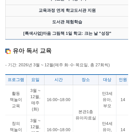
교육과정 연계 학교도서관 지원
도서관 체험학습
[특색사업]마음 그림책 1일 학교: 크는 날 "성장"
유아 독서 교육
- 기간: 2026년 3월 ~ 12월(매주 화·수·목요일, 총 27회씩)
프로그램
요일
시간
장소
대상
인원
3월 ~
활동
만3세
12월,
책놀이
16:00~18:00
유아,
14
매주
교육
부모
(화)
본관1층
유아자료실
3월 ~
창의
만4세
12월,
책놀이
16:00~18:00
유아,
14