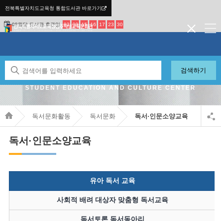
전북특별자치도교육청 통합도서관 바로가기
08월달 도서관 휴관일
02
09
15
16
17
23
30
검색하기
JEONBUK STATE OFFICE OF EDUCATION JEONJU
STUDENT EDUCATION AND CULTURE CENTER
독서문화활동
독서문화
독서·인문소양교육
독서·인문소양교육
유아 독서 교육
사회적 배려 대상자 맞춤형 독서교육
독서토론 독서동아리