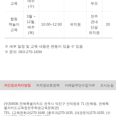
매주
교육
부모
(수)
3월 ~
전주
협동
12월,
관내
책놀이
10:00~12:00
유치원
20
매주
단설
교육
(목)
유치원
※ 세부 일정 및 교육 내용은 변동이 있을 수 있음
※ 문의: 063-270-1694
개인정보처리방침
저작권보호정책
이메일무단수집거부
오시는길
(우)54936 전북특별자치도 전주시 덕진구 안덕원로 71 (진북동, 전북특
별자치도교육청전주학생교육문화관)
TEL. (교육문화과)270-1648, (총무과)270-1635, (대관문의)270-1635, (수