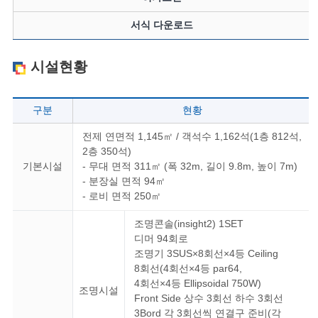
서식 다운로드
시설현황
구분
현황
전제 연면적 1,145㎡ / 객석수 1,162석(1층 812석,
2층 350석)
기본시설
- 무대 면적 311㎡ (폭 32m, 길이 9.8m, 높이 7m)
- 분장실 면적 94㎡
- 로비 면적 250㎡
조명콘솔(insight2) 1SET
디머 94회로
조명기 3SUS×8회선×4등 Ceiling
8회선(4회선×4등 par64,
4회선×4등 Ellipsoidal 750W)
조명시설
Front Side 상수 3회선 하수 3회선
3Bord 각 3회선씩 연결구 준비(각