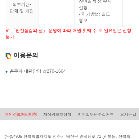
잔여일정 중 수시
외부기관·
신청
단체 및 개인
- 허가방법: 별도
통보
※ 「안전점검의 날」 운영에 따라 매월 첫째 주 토·일요일은 신청
불가
이용문의
총무과 대관담당 ☏270-1664
개인정보처리방침
저작권보호정책
이메일무단수집거부
오시는길
(우)54936 전북특별자치도 전주시 덕진구 안덕원로 71 (진북동, 전북특