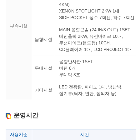
4KM)
XENON SPOTLIGHT 2KW 1대
SIDE POCKET 상수 7회선, 하수 7회선
부속시설
MAIN 음향콘솔 (24 IN/8 OUT) 1SET
메인출력 2KW, 유선마이크 10대,
음향시설
무선마이크(핸드형) 10CH.
CD플레이어 1대, LCD PROJECT 1대
음향반사판 1SET
무대시설
바텐 8개
무대막 3조
LED 전광판, 피아노 1대, 냉난방,
기타시설
집기류(탁자, 연단, 접의자 등)
운영시간
사용기준
시간