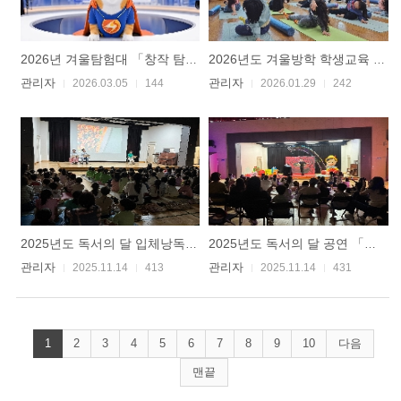
2026년 겨울탐험대 「창작 탐험대-미디어 창작 교실」
2026년도 겨울방학 학생교육 수업 현장
관리자
관리자
2026.03.05
144
2026.01.29
242
2025년도 독서의 달 입체낭독극 「책 속 주인공이 나타났다!」
2025년도 독서의 달 공연 「꿈을 찾아주는 버블 책방」
관리자
관리자
2025.11.14
413
2025.11.14
431
1
2
3
4
5
6
7
8
9
10
다음
맨끝