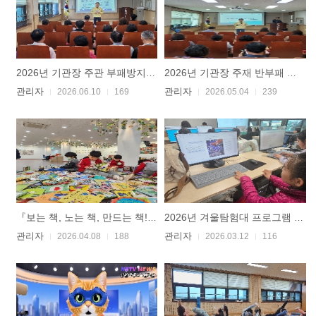
2026년 기관장 주관 부패방지교육(갑질근절교육) 실시
2026년 기관장 주재 반부패 청렴정책 추진 공유 회의 운영 실시
관리자
관리자
2026.06.10
169
2026.05.04
239
『보는 책, 노는 책, 만드는 책!』 전시 체험 운영
2026년 겨울탐험대 프로그램 활동 사진
관리자
관리자
2026.04.08
188
2026.03.12
116