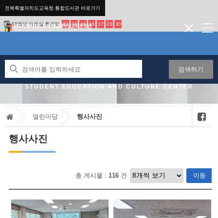
전북특별자치도교육청 통합도서관 바로가기
08월달 자료실 휴관일
02
09
15
16
17
23
30
검색하기
JEONBUK STATE OFFICE OF EDUCATION NAMWON
STUDENT EDUCATION AND CULTURE CENTER
열린마당
행사사진
행사사진
총 게시물 :
116
건
이동