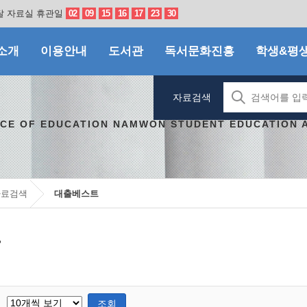
달 자료실 휴관일
02
09
15
16
17
23
30
소개
이용안내
도서관
독서문화진흥
학생&평
자료검색
ICE OF EDUCATION NAMWON STUDENT EDUCATION 
자료검색
대출베스트
트
조회