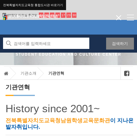
전북특별자치도교육청 통합도서관 바로가기
08월달 자료실 휴관일
02
09
15
16
17
23
30
검색하기
JEONBUK STATE OFFICE OF EDUCATION NAMWON
STUDENT EDUCATION AND CULTURE CENTER
기관소개
기관연혁
기관연혁
History since 2001~
전북특별자치도교육청남원학생교육문화관
이 지나온
발자취입니다.